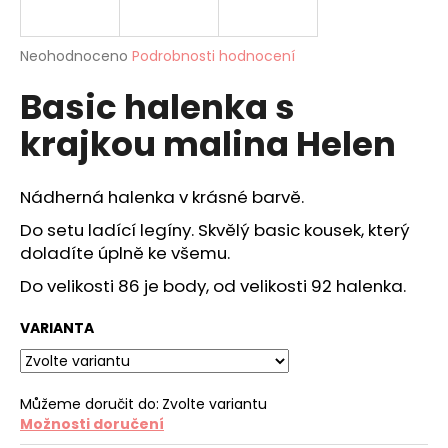
a
j
Průměrné
Neohodnoceno
Podrobnosti hodnocení
í
hodnocení
Basic halenka s
produktu
t
je
?
krajkou malina Helen
0,0
z
5
hvězdiček.
Nádherná halenka v krásné barvě.
Do setu ladící legíny. Skvělý basic kousek, který
HLEDAT
doladíte úplně ke všemu.
Do velikosti 86 je body, od velikosti 92 halenka.
D
VARIANTA
o
p
o
r
Můžeme doručit do:
Zvolte variantu
Možnosti doručení
u