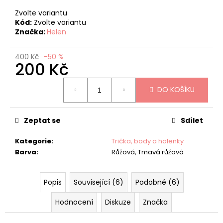
č
u
Zvolte variantu
j
Kód:
Zvolte variantu
Značka:
Helen
e
m
e
400 Kč
–50 %
200 Kč
Měrná
LEGÍNY
DO KOŠÍKU
cena:
HNĚDÉ
ZUZI
165
Zeptat se
Sdílet
Kč
Původně:
330
Kategorie
:
Trička, body a halenky
Kč
Barva
:
Růžová, Tmavá růžová
Popis
Související (6)
Podobné (6)
Hodnocení
Diskuze
Značka