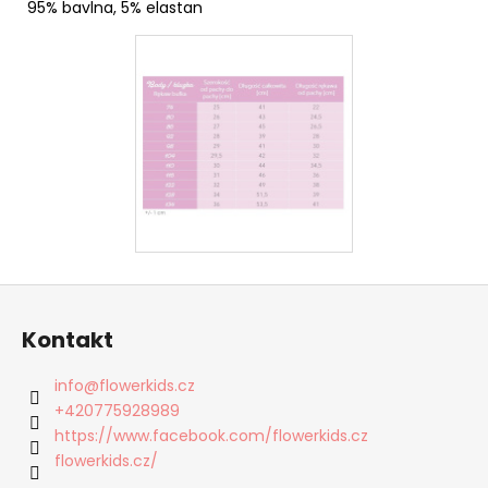
95% bavlna, 5% elastan
Z
á
Kontakt
p
a
info
@
flowerkids.cz
t
+420775928989
í
https://www.facebook.com/flowerkids.cz
flowerkids.cz/