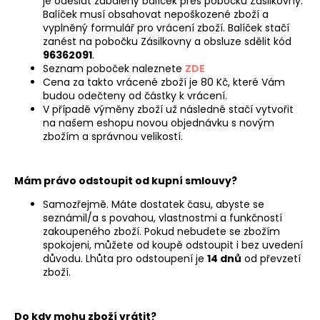
č
je odeslat zabalený balíček přes pobočku Zásilkovny.
Balíček musí obsahovat nepoškozené zboží a
u
vyplněný formulář pro vrácení zboží. Balíček stačí
j
zanést na pobočku Zásilkovny a obsluze sdělit kód
e
96362091
.
m
Seznam poboček naleznete
ZDE
e
Cena za takto vrácené zboží je 80 Kč, které Vám
budou odečteny od částky k vrácení.
V případě výměny zboží už následně stačí vytvořit
CONDOR
na našem eshopu novou objednávku s novým
HÁČKOVANÉ
zbožím a správnou velikostí.
PODKOLENKY
S
MAŠLÍ
Mám právo odstoupit od kupní smlouvy?
BÍLÉ
120
Samozřejmě. Máte dostatek času, abyste se
Kč
seznámil/a s povahou, vlastnostmi a funkčností
Původně:
zakoupeného zboží. Pokud nebudete se zbožím
240
spokojeni, můžete od koupě odstoupit i bez uvedení
Kč
důvodu. Lhůta pro odstoupení je
14
dnů
od převzetí
zboží.
Do kdy mohu zboží vrátit?