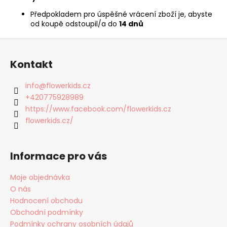
Předpokladem pro úspěšné vrácení zboží je, abyste
od koupě odstoupil/a do
14 dnů
Z
á
Kontakt
p
a
info
@
flowerkids.cz
t
+420775928989
í
https://www.facebook.com/flowerkids.cz
flowerkids.cz/
Informace pro vás
Moje objednávka
O nás
Hodnocení obchodu
Obchodní podmínky
Podmínky ochrany osobních údajů