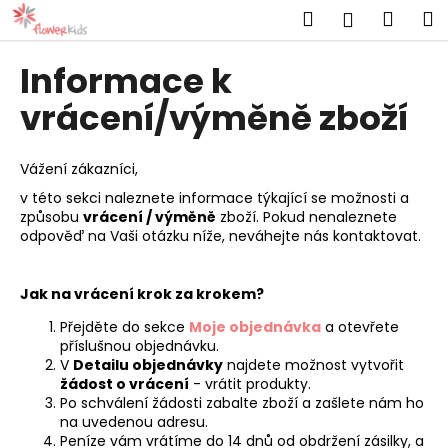
K
Přejít
Hledat
Náku
M
Přihlášen
na
o
obsah
Zpět
Zpět
košík
š
Informace k
í
C
vrácení/výměně zboží
k
o
p
Vážení zákazníci,
o
v této sekci naleznete informace týkající se možnosti a
t
způsobu
vrácení / výměně
zboží. Pokud nenaleznete
ř
odpověď na Vaši otázku níže, neváhejte nás kontaktovat.
e
b
Jak na vrácení krok za krokem?
u
Přejděte do sekce
Moje objednávka
a otevřete
j
příslušnou objednávku.
e
V
Detailu objednávky
najdete možnost vytvořit
žádost o vrácení
- vrátit produkty.
t
Po schválení žádosti zabalte zboží a zašlete nám ho
e
na uvedenou adresu.
Peníze vám vrátíme do 14 dnů od obdržení zásilky, a
n