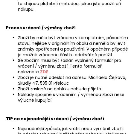
to stejnou platební metodou, jakou jste použili při
a
nákupu.
j
í
Proces vrácení / výměny zboží
t
?
Zboží by mělo být vráceno v kompletním, původním
stavu, nejlépe v originálním obalu a nemělo by jevit
známky opotřebení a používání. V opačném případě
je možné vrácenou částku adekvátně ponížit.
Se zbožím musí být zaslán vyplněný formulář pro
vrácení / výměnu zboží. Tento formulář
HLEDAT
naleznete
ZDE
Zboží je nutné odeslat na adresu: Michaela Čejková,
Škudly 47, 535 01 Přelouč
Zboží zaslané na dobírku nebude přijato.
D
Náklady spojené s vrácením / výměnou zboží nese
výlučně kupující.
o
p
o
TIP na nejsnadnější vrácení / výměnu zboží
r
u
Nejsnadnější způsob, jak vrátit nebo vyměnit zboží,