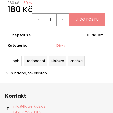
č
360 Kč
–50 %
u
180 Kč
j
Měrná
e
DO KOŠÍKU
cena:
m
e
Zeptat se
Sdílet
HALENKA/BODY
Kategorie
:
Dívky
PODZIMNÍ
HOLČIČKY
HELEN
Popis
Hodnocení
Diskuze
Značka
215
Kč
Původně:
95% bavlna, 5% elastan
430
Kč
Z
á
Kontakt
p
a
info
@
flowerkids.cz
t
+420775928989