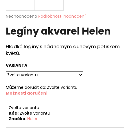
a
j
Průměrné
Neohodnoceno
Podrobnosti hodnocení
í
hodnocení
Legíny akvarel Helen
produktu
t
je
?
0,0
z
Hladké legíny s nádherným duhovým potiskem
5
květů.
hvězdiček.
VARIANTA
HLEDAT
Můžeme doručit do:
Zvolte variantu
D
Možnosti doručení
o
p
Zvolte variantu
o
Kód:
Zvolte variantu
r
Značka:
Helen
u