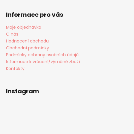
č
v
u
k
j
Informace pro vás
y
e
v
m
Moje objednávka
ý
e
O nás
p
i
Hodnocení obchodu
s
Obchodní podmínky
CONDOR
u
Podmínky ochrany osobních údajů
BASIC
PUNČOCHY
Informace k vrácení/výměně zboží
TMAVĚ
Kontakty
FIALOVÉ
135
Kč
Původně:
Instagram
270
Kč