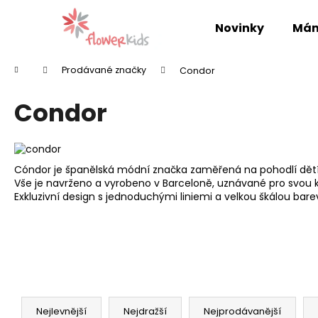
K
Přejít
na
o
Novinky
Mám
obsah
Zpět
Zpět
š
do
do
í
Domů
Prodávané značky
Condor
k
obchodu
obchodu
Condor
Cóndor je španělská módní značka zaměřená na pohodlí dětí
Vše je navrženo a vyrobeno v Barceloně, uznávané pro svou
Exkluzivní design s jednoduchými liniemi a velkou škálou bare
Ř
a
Nejlevnější
Nejdražší
Nejprodávanější