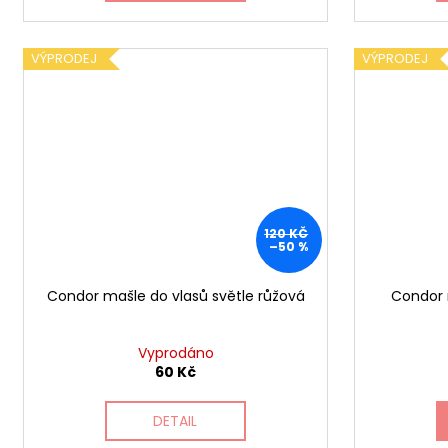
VÝPRODEJ
VÝPRODEJ
120 KČ
–50 %
Condor mašle do vlasů světle růžová
Condor 
Vyprodáno
60 Kč
DETAIL