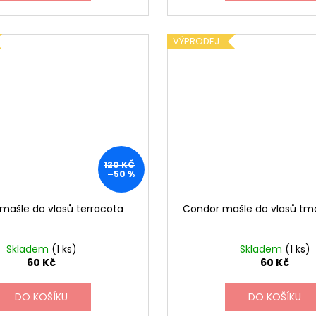
VÝPRODEJ
120 KČ
–50 %
mašle do vlasů terracota
Condor mašle do vlasů tm
Skladem
(1 ks)
Skladem
(1 ks)
60 Kč
60 Kč
DO KOŠÍKU
DO KOŠÍKU