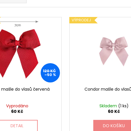
CONDOR BASIC PUNČOCHY VÍNOVÉ
CONDOR BASIC
FIALOVÉ
135 Kč
Původně:
270 Kč
135 Kč
Původně:
270 K
VÝPRODEJ
120 KČ
–50 %
 mašle do vlasů červená
Condor mašle do vlas
Vyprodáno
Skladem
(1 ks)
60 Kč
60 Kč
DETAIL
DO KOŠÍKU