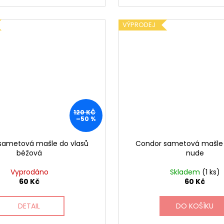
VÝPRODEJ
120 KČ
–50 %
sametová mašle do vlasů
Condor sametová mašle 
béžová
nude
Vyprodáno
Skladem
(1 ks)
60 Kč
60 Kč
DETAIL
DO KOŠÍKU