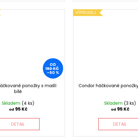
VÝPRODEJ
OD
190 KČ
–50 %
áčkované ponožky s mašlí
Condor háčkované ponožky s
bílé
Skladem
(4 ks)
Skladem
(3 ks)
95 Kč
95 Kč
od
od
DETAIL
DETAIL