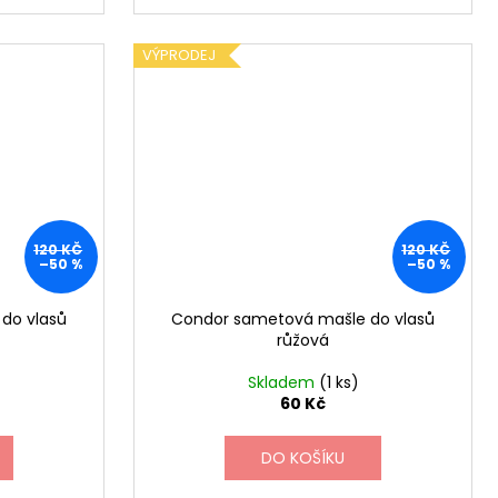
VÝPRODEJ
120 KČ
120 KČ
–50 %
–50 %
do vlasů
Condor sametová mašle do vlasů
růžová
Skladem
(1 ks)
60 Kč
DO KOŠÍKU