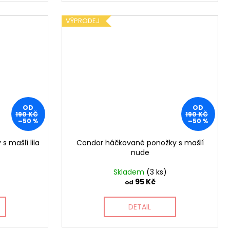
VÝPRODEJ
OD
OD
190 KČ
190 KČ
–50 %
–50 %
 mašlí lila
Condor háčkované ponožky s mašlí
nude
Skladem
(3 ks)
95 Kč
od
DETAIL