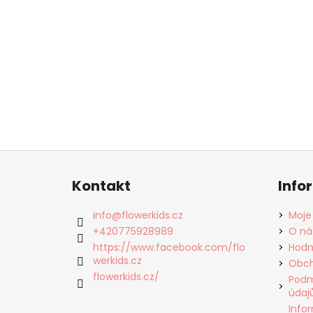
Z
á
Kontakt
Info
p
a
info
@
flowerkids.cz
Moje
t
+420775928989
O ná
í
https://www.facebook.com/flo
Hodn
werkids.cz
Obch
flowerkids.cz/
Podm
údaj
Info