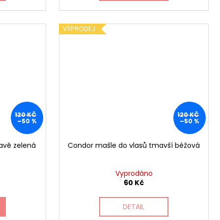
VÝPRODEJ
120 KČ
120 KČ
–50 %
–50 %
avě zelená
Condor mašle do vlasů tmavší béžová
Vyprodáno
60 Kč
DETAIL