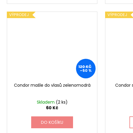
VÝPRODEJ
VÝPRODEJ
120 KČ
–50 %
Condor mašle do vlasů zelenomodrá
Condor 
Skladem
(2 ks)
60 Kč
DO KOŠÍKU