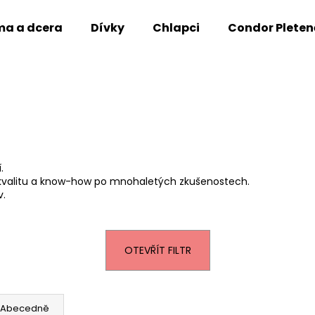
a a dcera
Dívky
Chlapci
Condor Pleten
Co potřebujete najít?
HLEDAT
.
 kvalitu a know-how po mnohaletých zkušenostech.
Doporučujeme
v.
OTEVŘÍT FILTR
Abecedně