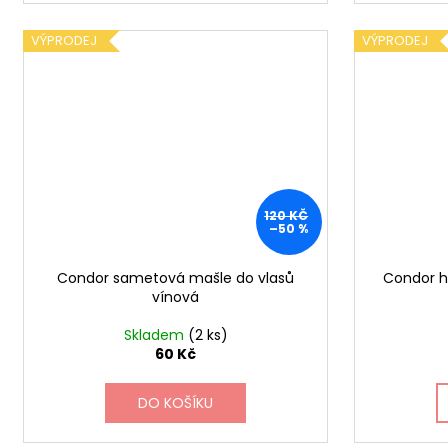
VÝPRODEJ
VÝPRODEJ
120 KČ
–50 %
Condor sametová mašle do vlasů
Condor h
vínová
Skladem
(2 ks)
60 Kč
DO KOŠÍKU