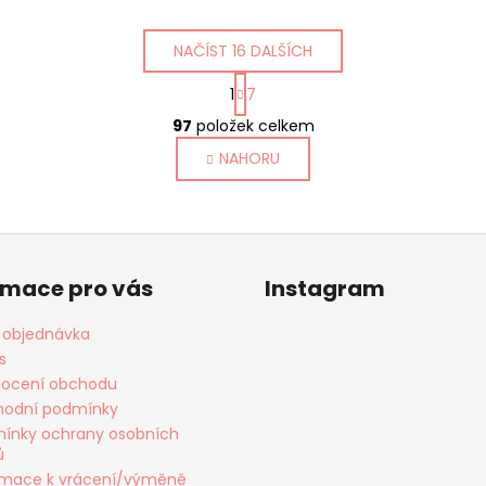
NAČÍST 16 DALŠÍCH
S
1
7
t
O
r
97
položek celkem
v
á
NAHORU
l
n
k
á
o
d
v
a
á
c
n
í
rmace pro vás
Instagram
í
p
r
 objednávka
v
s
k
ocení obchodu
y
odní podmínky
v
ínky ochrany osobních
ý
ů
p
rmace k vrácení/výměně