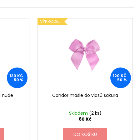
 PUNČOCHY TMAVĚ
č
VÝPRODEJ
120 KČ
120 KČ
–50 %
–50 %
ů nude
Condor mašle do vlasů sakura
Skladem
(2 ks)
60 Kč
DO KOŠÍKU