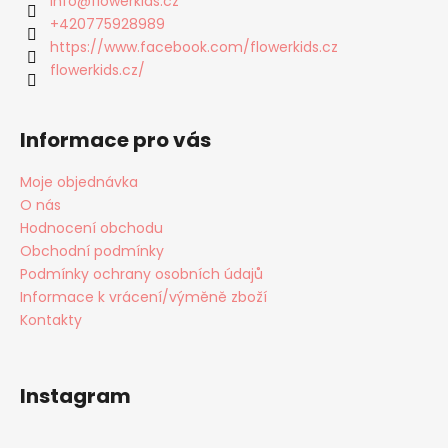
info
@
flowerkids.cz
t
+420775928989
í
https://www.facebook.com/flowerkids.cz
flowerkids.cz/
Informace pro vás
Moje objednávka
O nás
Hodnocení obchodu
Obchodní podmínky
Podmínky ochrany osobních údajů
Informace k vrácení/výměně zboží
Kontakty
Instagram