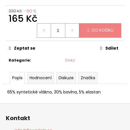
č
u
330 Kč
–50 %
j
165 Kč
e
m
Měrná
DO KOŠÍKU
cena:
e
Zeptat se
Sdílet
CONDOR
BASIC
PUNČOCHY
Kategorie
:
Dívky
TMAVĚ
FIALOVÉ
135
Popis
Hodnocení
Diskuze
Značka
Kč
Původně:
270
65% syntetické vlákno, 30% bavlna, 5% elastan
Kč
Z
á
Kontakt
p
a