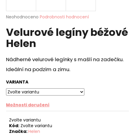
a
j
Průměrné
Neohodnoceno
Podrobnosti hodnocení
í
hodnocení
Velurové legíny béžové
produktu
t
je
?
Helen
0,0
z
5
hvězdiček.
Nádherné velurové legínky s mašlí na zadečku.
Ideální na podzim a zimu.
HLEDAT
VARIANTA
D
o
Možnosti doručení
p
o
Zvolte variantu
r
Kód:
Zvolte variantu
u
Značka:
Helen