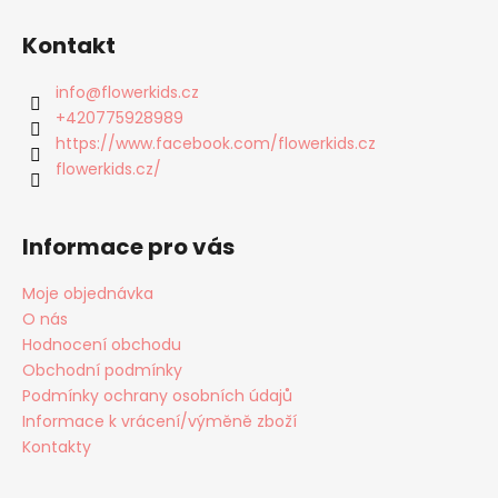
Z
á
Kontakt
p
a
info
@
flowerkids.cz
t
+420775928989
í
https://www.facebook.com/flowerkids.cz
flowerkids.cz/
Informace pro vás
Moje objednávka
O nás
Hodnocení obchodu
Obchodní podmínky
Podmínky ochrany osobních údajů
Informace k vrácení/výměně zboží
Kontakty