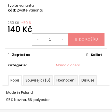
č
u
Zvolte variantu
Kód:
Zvolte variantu
j
e
m
280 Kč
–50 %
140 Kč
e
Měrná
DO KOŠÍKU
cena:
HALENKA/BODY
ZIMNÍ
JELÍNCI
Zeptat se
Sdílet
HAYDI
215
Kategorie
:
Máma a dcera
Kč
Původně:
430
Kč
Popis
Související (6)
Hodnocení
Diskuze
Made in Poland
95% bavlna, 5% polyester