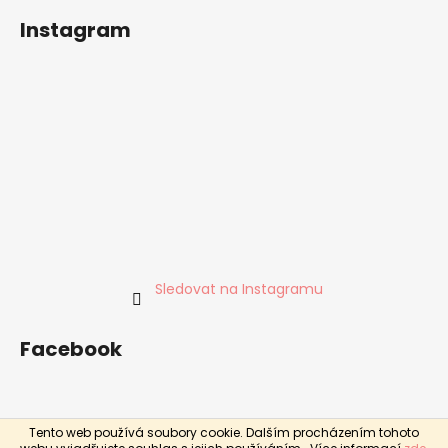
Instagram
Sledovat na Instagramu
Facebook
Tento web používá soubory cookie. Dalším procházením tohoto
Vytvořil Shoptet