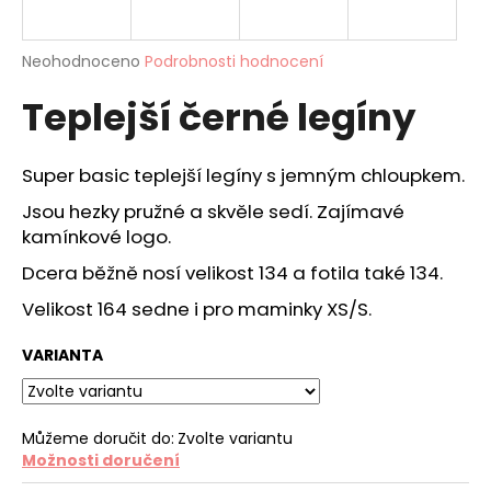
a
j
Průměrné
Neohodnoceno
Podrobnosti hodnocení
í
hodnocení
Teplejší černé legíny
produktu
t
je
?
0,0
z
Super basic teplejší legíny s jemným chloupkem.
5
hvězdiček.
Jsou hezky pružné a skvěle sedí. Zajímavé
kamínkové logo.
HLEDAT
Dcera běžně nosí velikost 134 a fotila také 134.
Velikost 164 sedne i pro maminky XS/S.
D
VARIANTA
o
p
o
Můžeme doručit do:
Zvolte variantu
r
Možnosti doručení
u