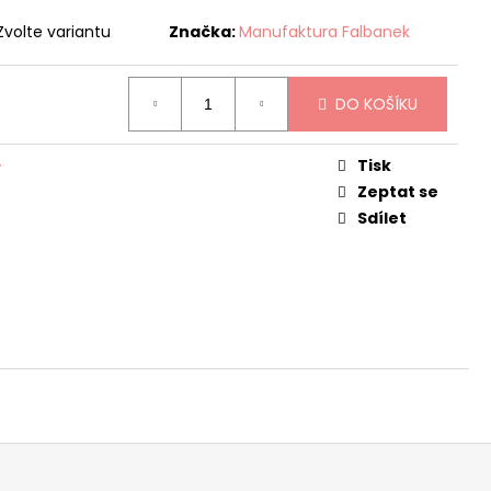
 PUNČOCHY TMAVĚ
Zvolte variantu
Značka:
Manufaktura Falbanek
č
DO KOŠÍKU
Tisk
y
Zeptat se
Sdílet