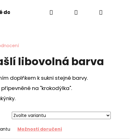
Hledat
Přihlášení
Nákupní
é doplňky
Sukýnky Manufaktura Falbanek
D
košík
odnocení
šlí libovolná barva
ním doplňkem k sukni stejné barvy.
a připevněné na "krokodýlka".
ukýnky.
Následující
iantu
Možnosti doručení