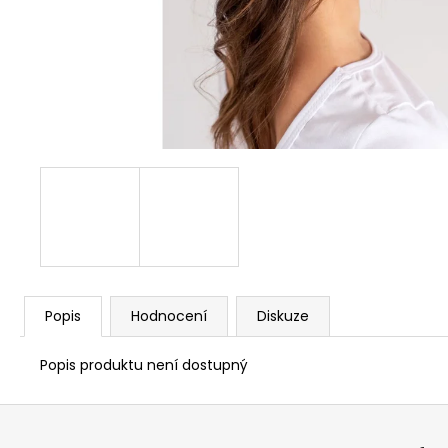
CONDOR HÁČKOVANÉ PODKOLENKY S
MAŠLÍ BÍLÉ
120 Kč
Původně:
240 Kč
Popis
Hodnocení
Diskuze
Popis produktu není dostupný
Z
á