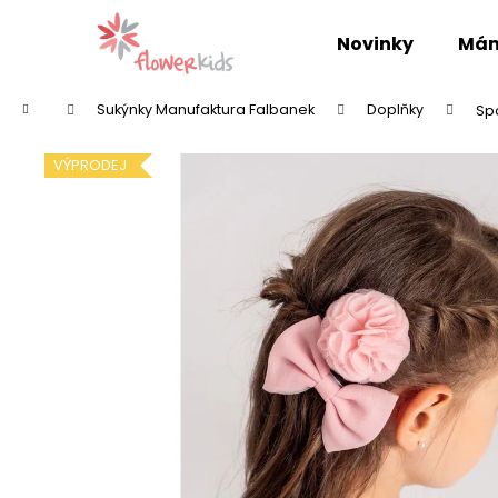
K
Přejít
na
o
Novinky
Mám
obsah
Zpět
Zpět
š
do
do
í
Domů
Sukýnky Manufaktura Falbanek
Doplňky
Sp
k
obchodu
obchodu
VÝPRODEJ