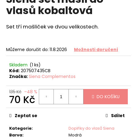
je
a
vlasů kobaltová
0,0
z
j
5
í
hvězdiček.
Set tří mašliček ve dvou velikostech.
t
?
Můžeme doručit do:
11.8.2026
Možnosti doručení
Skladem
(1 ks)
Kód:
207507435CB
HLEDAT
Značka:
Siena Complementos
135 Kč
–48 %
70 Kč
D
DO KOŠÍKU
o
Měrná
p
cena:
Zeptat se
Sdílet
o
r
Kategorie
:
Doplňky do vlasů Siena
u
Barva
:
Modrá