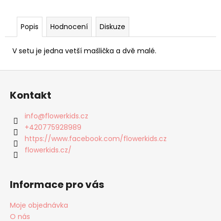
č
u
j
Popis
Hodnocení
Diskuze
e
m
V setu je jedna vetší mašlička a dvě malé.
e
Z
MUŠELÍNOVÉ
á
ŠATY
Kontakt
p
BÍLÉ
ZULA
a
info
@
flowerkids.cz
300
t
+420775928989
Kč
í
https://www.facebook.com/flowerkids.cz
Původně:
600
flowerkids.cz/
Kč
Informace pro vás
Moje objednávka
O nás