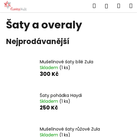
K
Přejít
Hledat
Náku
M
Přihlášen
na
o
obsah
Zpět
Zpět
košík
š
Šaty a overaly
í
C
k
Nejprodávanější
o
p
o
Mušelínové šaty bílé Zula
t
Skladem
(1 ks)
ř
300 Kč
e
b
u
Šaty pohádka Haydi
Skladem
(1 ks)
j
250 Kč
e
t
e
Mušelínové šaty růžové Zula
n
Skladem
(1 ks)