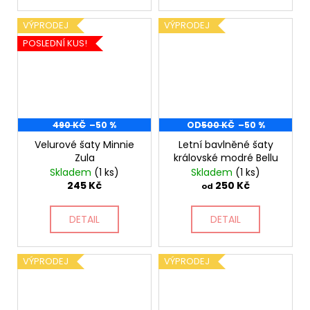
VÝPRODEJ
VÝPRODEJ
POSLEDNÍ KUS!
490 KČ
–50 %
OD
500 KČ
–50 %
Velurové šaty Minnie
Letní bavlněné šaty
Zula
královské modré Bellu
Skladem
(1 ks)
Skladem
(1 ks)
245 Kč
250 Kč
od
DETAIL
DETAIL
VÝPRODEJ
VÝPRODEJ