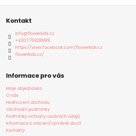
o
d
Z
v
a
á
á
c
Kontakt
n
p
í
í
p
a
info
@
flowerkids.cz
r
t
+420775928989
v
í
https://www.facebook.com/flowerkids.cz
k
flowerkids.cz/
y
v
ý
Informace pro vás
p
i
Moje objednávka
s
O nás
u
Hodnocení obchodu
Obchodní podmínky
Podmínky ochrany osobních údajů
Informace k vrácení/výměně zboží
Kontakty