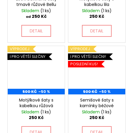
tmavě růžové Bellu
kabelkou lila
Skladem
(1 ks)
Skladem
(1 ks)
250 Kč
250 Kč
od
DETAIL
DETAIL
VÝPRODEJ
VÝPRODEJ
I PRO VĚTŠÍ SLEČNY
I PRO VĚTŠÍ SLEČNY
POSLEDNÍ KUS!
500 KČ
–50 %
500 KČ
–50 %
Motýlkové šaty s
Semišové šaty s
kabelkou růžová
kamínky béžové
Skladem
(1 ks)
Skladem
(1 ks)
250 Kč
250 Kč
DETAIL
DETAIL