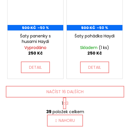
500 KČ
–50 %
500 KČ
–50 %
Šaty panenky s
Šaty pohádka Haydi
husami Haydi
Vyprodáno
Skladem
(1 ks)
250 Kč
250 Kč
DETAIL
DETAIL
NAČÍST 16 DALŠÍCH
S
1
3
t
O
r
39
položek celkem
v
á
NAHORU
l
n
k
á