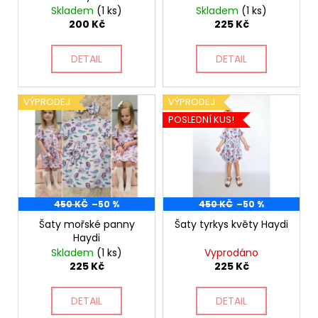
č
d
Skladem
(1 ks)
Skladem
(1 ks)
u
u
200 Kč
225 Kč
j
k
e
t
DETAIL
DETAIL
m
ů
e
VÝPRODEJ
VÝPRODEJ
POSLEDNÍ KUS!
LEGÍNY
ČERNÉ
ZUZI
165
Kč
Původně:
330
450 KČ
–50 %
450 KČ
–50 %
Kč
Šaty mořské panny
Šaty tyrkys květy Haydi
Haydi
Skladem
(1 ks)
Vyprodáno
225 Kč
225 Kč
DETAIL
DETAIL