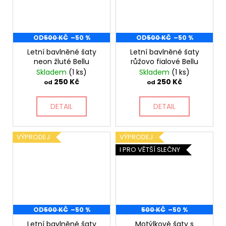
OD
500 KČ
–50 %
OD
500 KČ
–50 %
Letní bavlněné šaty
Letní bavlněné šaty
neon žluté Bellu
růžovo fialové Bellu
Skladem
(1 ks)
Skladem
(1 ks)
250 Kč
250 Kč
od
od
DETAIL
DETAIL
VÝPRODEJ
VÝPRODEJ
I PRO VĚTŠÍ SLEČNY
OD
500 KČ
–50 %
500 KČ
–50 %
Letní bavlněné šaty
Motýlkové šaty s