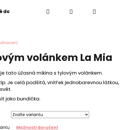
Hledat
Přihlášení
Nákupní
é doplňky
Sukýnky Manufaktura Falbanek
D
košík
odnocení
lovým volánkem La Mia
 je tato úžasná mikina s tylovým volánkem.
ip. Je celá podšitá, vnitřek jednobarevnou látkou,
svět.
it jako bundička.
Následující
iantu
Možnosti doručení