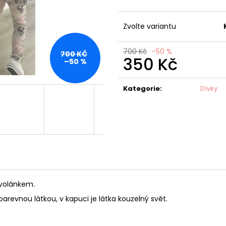
CONDOR BASIC PUNČOCHY VÍNOVÉ
CONDOR BASIC
FIALOVÉ
135 Kč
Původně:
270 Kč
135 Kč
Zvolte variantu
Původně:
270 K
700 Kč
–50 %
700 KČ
350 Kč
–50 %
Měrná
cena:
Kategorie
:
Dívky
 volánkem.
barevnou látkou, v kapuci je látka kouzelný svět.