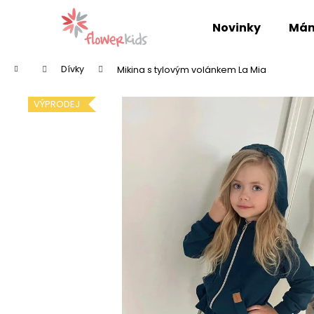
K
Přejít
na
o
Novinky
Mám
obsah
Zpět
Zpět
š
do
do
í
Domů
Dívky
Mikina s tylovým volánkem La Mia
k
obchodu
obchodu
VÝPRODEJ