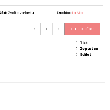
 PUNČOCHY TMAVĚ
Kód:
Zvolte variantu
Značka:
La Mia
č
DO KOŠÍKU
Tisk
Zeptat se
Sdílet