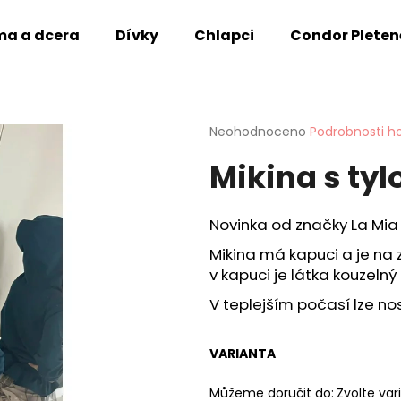
a a dcera
Dívky
Chlapci
Condor Pleten
Co potřebujete najít?
Průměrné
Neohodnoceno
Podrobnosti h
hodnocení
Mikina s ty
produktu
HLEDAT
je
0,0
z
Novinka od značky La Mia
5
Doporučujeme
hvězdiček.
Mikina má kapuci a je na z
v kapuci je látka kouzelný 
V teplejším počasí lze nos
VARIANTA
Můžeme doručit do:
Zvolte var