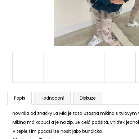
CONDOR HÁČKOVANÉ PODKOLENKY S
MAŠLÍ BÍLÉ
120 Kč
Původně:
240 Kč
Popis
Hodnocení
Diskuze
Novinka od značky La Mia je tato úžasná mikina s tylovým
Mikina má kapuci a je na zip. Je celá podšitá, vnitřek jedno
V teplejším počasí lze nosit jako bundička.