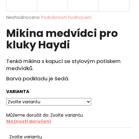
a
j
Průměrné
Neohodnoceno
Podrobnosti hodnocení
í
hodnocení
Mikina medvídci pro
produktu
t
je
?
kluky Haydi
0,0
z
5
hvězdiček.
Tenká mikina s kapucí se stylovým potiskem
medvídků.
HLEDAT
Barva podkladu je šedá.
VARIANTA
D
o
p
Můžeme doručit do:
Zvolte variantu
o
Možnosti doručení
r
u
Zvolte variantu