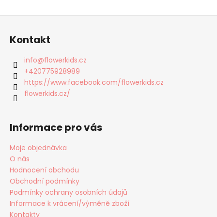
Z
á
Kontakt
p
a
info
@
flowerkids.cz
t
+420775928989
í
https://www.facebook.com/flowerkids.cz
flowerkids.cz/
Informace pro vás
Moje objednávka
O nás
Hodnocení obchodu
Obchodní podmínky
Podmínky ochrany osobních údajů
Informace k vrácení/výměně zboží
Kontakty