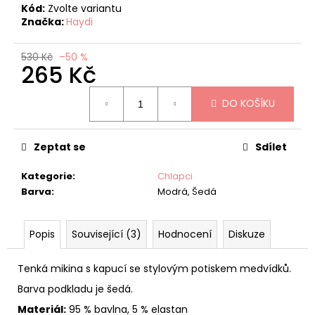
č
Kód:
Zvolte variantu
u
Značka:
Haydi
j
e
530 Kč
–50 %
m
265 Kč
e
Měrná
DO KOŠÍKU
cena:
CONDOR
BASIC
PUNČOCHY
Zeptat se
Sdílet
VÍNOVÉ
135
Kategorie
:
Chlapci
Kč
Barva
:
Modrá, Šedá
Původně:
270
Kč
Popis
Související (3)
Hodnocení
Diskuze
Tenká mikina s kapucí se stylovým potiskem medvídků.
Barva podkladu je šedá.
Materiál:
95 % bavlna, 5 % elastan