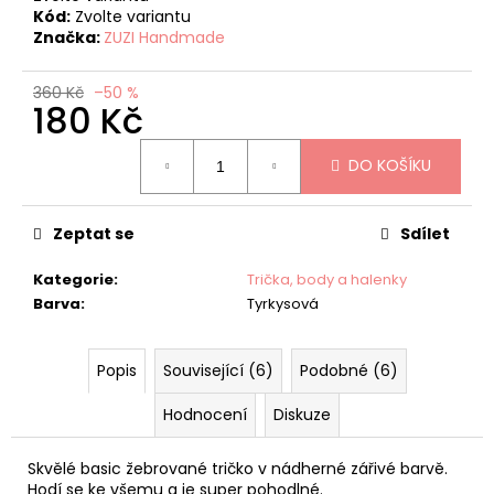
č
Kód:
Zvolte variantu
u
Značka:
ZUZI Handmade
j
e
360 Kč
–50 %
m
180 Kč
e
Měrná
DO KOŠÍKU
cena:
CONDOR
HÁČKOVANÉ
PODKOLENKY
Zeptat se
Sdílet
S
MAŠLÍ
Kategorie
:
Trička, body a halenky
BÍLÉ
Barva
:
Tyrkysová
120
Kč
Původně:
240
Popis
Související (6)
Podobné (6)
Kč
Hodnocení
Diskuze
Skvělé basic žebrované tričko v nádherné zářivé barvě.
Hodí se ke všemu a je super pohodlné.