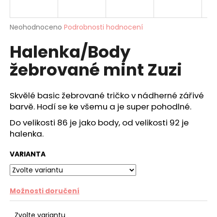
a
j
Průměrné
Neohodnoceno
Podrobnosti hodnocení
í
hodnocení
Halenka/Body
produktu
t
je
?
žebrované mint Zuzi
0,0
z
5
hvězdiček.
Skvělé basic žebrované tričko v nádherné zářivé
barvě. Hodí se ke všemu a je super pohodlné.
HLEDAT
Do velikosti 86 je jako body, od velikosti 92 je
halenka.
D
VARIANTA
o
p
o
Možnosti doručení
r
u
Zvolte variantu