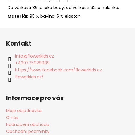
Do velikosti 86 je jako body, od velikosti 92 je halenka.
Materiál:
95 % bavlna, 5 % elastan
Z
á
Kontakt
p
a
info
@
flowerkids.cz
t
+420775928989
í
https://www.facebook.com/flowerkids.cz
flowerkids.cz/
Informace pro vás
Moje objednávka
O nás
Hodnocení obchodu
Obchodní podmínky