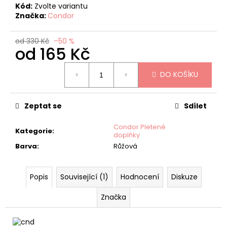
č
Kód:
Zvolte variantu
u
Značka:
Condor
j
e
od 330 Kč
–50 %
m
od
165 Kč
e
Měrná
DO KOŠÍKU
cena:
CONDOR
HÁČKOVANÉ
PODKOLENKY
Zeptat se
Sdílet
S
MAŠLÍ
Condor Pletené
BÍLÉ
Kategorie
:
doplňky
120
Barva
:
Růžová
Kč
Původně:
240
Popis
Související (1)
Hodnocení
Diskuze
Kč
Značka