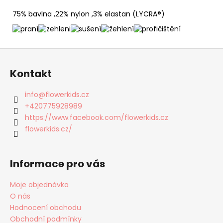
75% bavlna ,22% nylon ,3% elastan (LYCRA®)
Z
á
Kontakt
p
a
info
@
flowerkids.cz
t
+420775928989
í
https://www.facebook.com/flowerkids.cz
flowerkids.cz/
Informace pro vás
Moje objednávka
O nás
Hodnocení obchodu
Obchodní podmínky