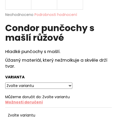
a
j
Průměrné
Neohodnoceno
Podrobnosti hodnocení
í
hodnocení
Condor punčochy s
produktu
t
je
?
mašlí růžové
0,0
z
5
hvězdiček.
Hladké punčochy s mašlí.
Úžasný materiál, který nežmolkuje a skvěle drží
HLEDAT
tvar.
VARIANTA
D
o
p
Můžeme doručit do:
Zvolte variantu
o
Možnosti doručení
r
u
Zvolte variantu