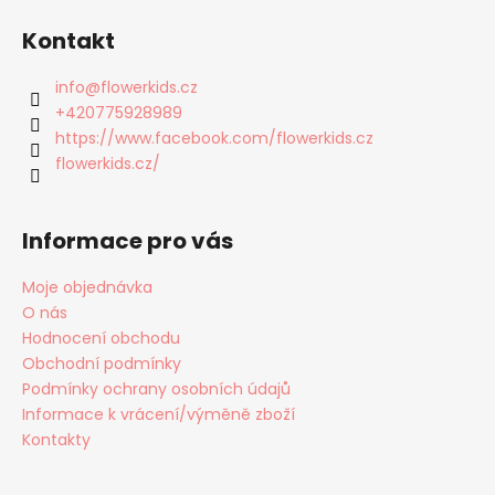
á
Kontakt
p
a
info
@
flowerkids.cz
t
+420775928989
í
https://www.facebook.com/flowerkids.cz
flowerkids.cz/
Informace pro vás
Moje objednávka
O nás
Hodnocení obchodu
Obchodní podmínky
Podmínky ochrany osobních údajů
Informace k vrácení/výměně zboží
Kontakty