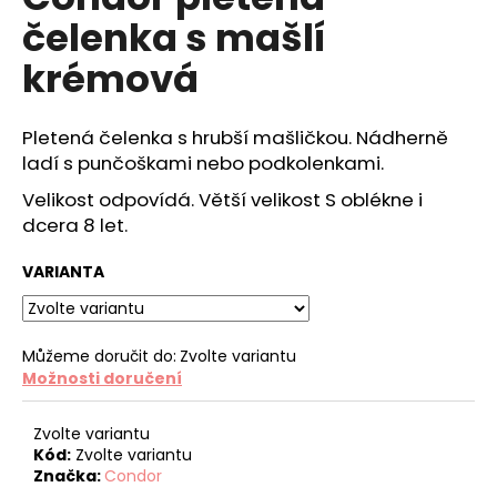
je
a
čelenka s mašlí
0,0
z
j
krémová
5
í
hvězdiček.
t
Pletená čelenka s hrubší mašličkou. Nádherně
?
ladí s punčoškami nebo podkolenkami.
Velikost odpovídá. Větší velikost S oblékne i
dcera 8 let.
HLEDAT
VARIANTA
D
Můžeme doručit do:
Zvolte variantu
o
Možnosti doručení
p
o
Zvolte variantu
r
Kód:
Zvolte variantu
u
Značka:
Condor