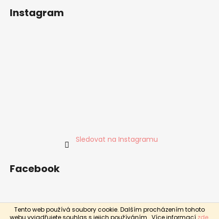
Instagram
Sledovat na Instagramu
Facebook
Tento web používá soubory cookie. Dalším procházením tohoto
Vytvořil Shoptet
webu vyjadřujete souhlas s jejich používáním.. Více informací
zde
.