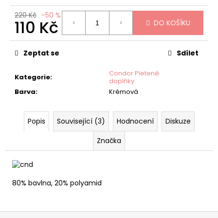
č
u
220 Kč
–50 %
j
110 Kč
DO KOŠÍKU
e
Měrná
m
cena:
Zeptat se
Sdílet
e
Condor Pletené
Kategorie
:
doplňky
HALENKA/BODY
PODZIMNÍ
Barva
:
Krémová
HOLČIČKY
HELEN
215
Popis
Související (3)
Hodnocení
Diskuze
Kč
Původně:
Značka
430
Kč
80% bavlna, 20% polyamid
Z