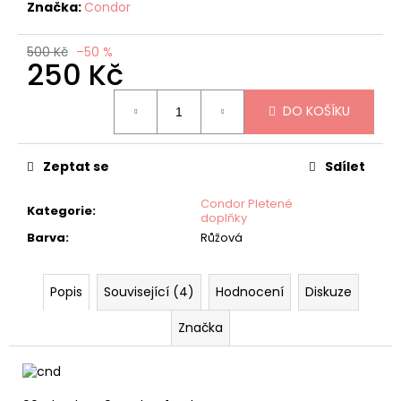
č
Značka:
Condor
u
j
500 Kč
–50 %
e
250 Kč
m
Měrná
e
DO KOŠÍKU
cena:
HALENKA/BODY
Zeptat se
Sdílet
PODZIMNÍ
HOLČIČKY
HELEN
Condor Pletené
Kategorie
:
doplňky
215
Kč
Barva
:
Růžová
Původně:
430
Kč
Popis
Související (4)
Hodnocení
Diskuze
Značka