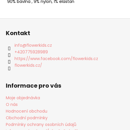
90% bavlna , 9% nylon, 1% elastan
Z
á
Kontakt
p
a
info
@
flowerkids.cz
t
+420775928989
í
https://www.facebook.com/flowerkids.cz
flowerkids.cz/
Informace pro vás
Moje objednávka
O nás
Hodnocení obchodu
Obchodní podmínky
Podmínky ochrany osobních údajů