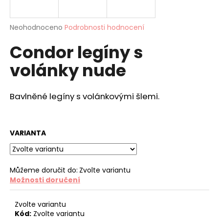
a
j
Průměrné
Neohodnoceno
Podrobnosti hodnocení
í
hodnocení
Condor legíny s
produktu
t
je
?
volánky nude
0,0
z
5
hvězdiček.
Bavlněné legíny s volánkovými šlemi.
HLEDAT
VARIANTA
D
o
Můžeme doručit do:
Zvolte variantu
p
Možnosti doručení
o
r
Zvolte variantu
u
Kód:
Zvolte variantu