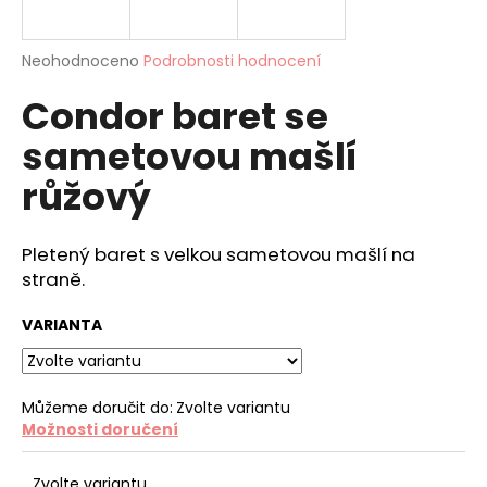
a
j
Průměrné
Neohodnoceno
Podrobnosti hodnocení
í
hodnocení
Condor baret se
produktu
t
je
?
sametovou mašlí
0,0
z
růžový
5
hvězdiček.
Pletený baret s velkou sametovou mašlí na
HLEDAT
straně.
VARIANTA
D
o
p
Můžeme doručit do:
Zvolte variantu
o
Možnosti doručení
r
u
Zvolte variantu