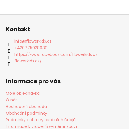
Z
á
Kontakt
p
a
info
@
flowerkids.cz
t
+420775928989
í
https://www.facebook.com/flowerkids.cz
flowerkids.cz/
Informace pro vás
Moje objednávka
O nás
Hodnocení obchodu
Obchodní podmínky
Podmínky ochrany osobních údajů
Informace k vrácení/výměně zboží