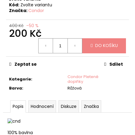
č
Kód:
Zvolte variantu
u
Značka:
Condor
j
e
400 Kč
–50 %
m
200 Kč
e
Měrná
DO KOŠÍKU
cena:
CONDOR
HÁČKOVANÉ
PODKOLENKY
Zeptat se
Sdílet
S
MAŠLÍ
Condor Pletené
BÍLÉ
Kategorie
:
doplňky
120
Barva
:
Růžová
Kč
Původně:
240
Kč
Popis
Hodnocení
Diskuze
Značka
100% bavlna