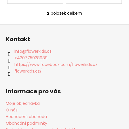
č
u
j
2
položek celkem
O
e
v
m
Z
l
e
á
á
Kontakt
d
p
a
a
CONDOR
info
@
flowerkids.cz
c
BASIC
t
+420775928989
PUNČOCHY
í
í
TMAVĚ
https://www.facebook.com/flowerkids.cz
p
FIALOVÉ
flowerkids.cz/
r
135
v
Kč
k
Původně:
Informace pro vás
y
270
Kč
v
Moje objednávka
ý
O nás
p
i
Hodnocení obchodu
s
Obchodní podmínky