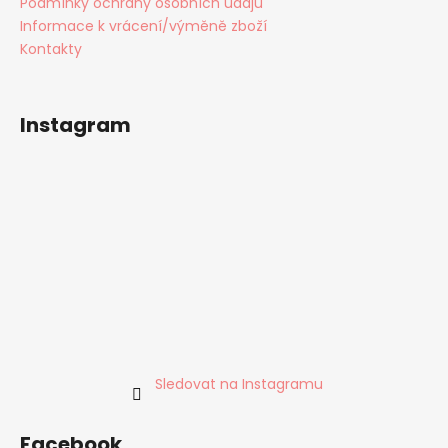
u
Podmínky ochrany osobních údajů
Informace k vrácení/výměně zboží
Kontakty
Instagram
Sledovat na Instagramu
Facebook