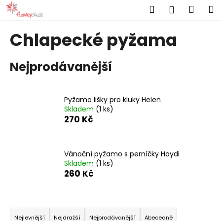
K
Přejít
Hledat
Náku
M
Přihlášen
na
o
obsah
Zpět
Zpět
košík
š
Chlapecké pyžama
í
C
k
Nejprodávanější
o
p
o
Pyžamo lišky pro kluky Helen
t
Skladem
(1 ks)
ř
270 Kč
e
b
u
Vánoční pyžamo s perníčky Haydi
Skladem
(1 ks)
j
260 Kč
e
t
Ř
e
a
n
Nejlevnější
Nejdražší
Nejprodávanější
Abecedně