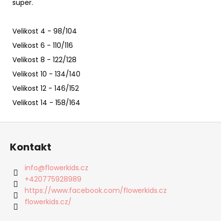
super.
Velikost 4 - 98/104
Velikost 6 - 110/116
Velikost 8 - 122/128
Velikost 10 - 134/140
Velikost 12 - 146/152
Velikost 14 - 158/164
Z
á
Kontakt
p
a
info
@
flowerkids.cz
t
+420775928989
í
https://www.facebook.com/flowerkids.cz
flowerkids.cz/