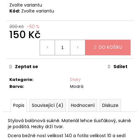
č
Zvolte variantu
u
Kód:
Zvolte variantu
j
e
300 Kč
–50 %
m
150 Kč
e
Měrná
DO KOŠÍKU
cena:
CONDOR
BASIC
PUNČOCHY
Zeptat se
Sdílet
TMAVĚ
FIALOVÉ
Kategorie
:
Dívky
135
Barva
:
Modrá
Kč
Původně:
270
Kč
Popis
Související (4)
Hodnocení
Diskuze
Stylová balónová sukně. Materiál lehce šusťákový, sukně
je podšitá. Hezky drží tvar.
Dcera bežně nosí velikost 140 a fotila velikost 10 a sedí