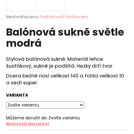
a
j
Průměrné
Neohodnoceno
Podrobnosti hodnocení
í
hodnocení
Balónová sukně světle
produktu
t
je
?
modrá
0,0
z
5
hvězdiček.
Stylová balónová sukně. Materiál lehce
šusťákový, sukně je podšitá. Hezky drží tvar.
HLEDAT
Dcera bežně nosí velikost 140 a fotila velikost 10
a sedí super.
D
VARIANTA
o
p
o
Můžeme doručit do:
Zvolte variantu
r
Možnosti doručení
u